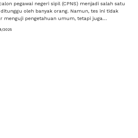
 calon pegawai negeri sipil (CPNS) menjadi salah satu
itunggu oleh banyak orang. Namun, tes ini tidak
r menguji pengetahuan umum, tetapi juga
rbal yang meliputi analogi, sinonim, dan antonim.
4/2025
siapkan diri menghadapi ujian ini, sangat penting
on peserta untuk melatih diri dengan efektif. Salah
Baca Selengkapnya