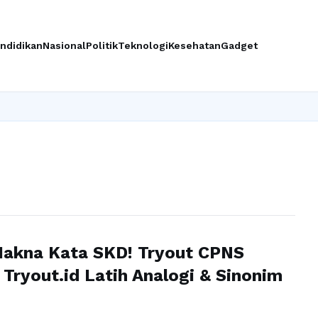
ndidikan
Nasional
Politik
Teknologi
Kesehatan
Gadget
Makna Kata SKD! Tryout CPNS
i Tryout.id Latih Analogi & Sinonim