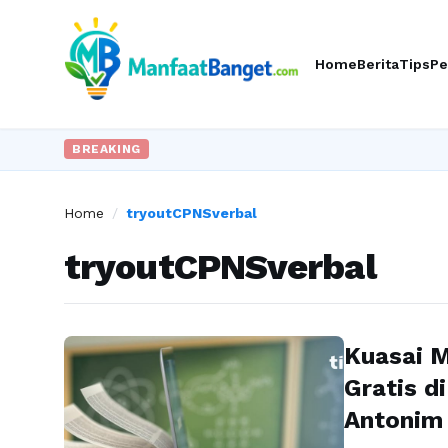
Home
Berita
Tips
Pe
BREAKING
Home
/
tryoutCPNSverbal
tryoutCPNSverbal
Kuasai 
Gratis d
Antonim