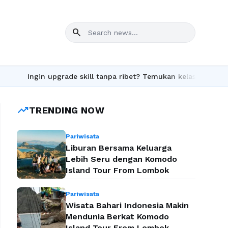
search
Ingin upgrade skill tanpa ribet? Temukan kelas seru dan materi
trending_up
TRENDING NOW
Pariwisata
Liburan Bersama Keluarga
Lebih Seru dengan Komodo
Island Tour From Lombok
Pariwisata
Wisata Bahari Indonesia Makin
Mendunia Berkat Komodo
Island Tour From Lombok