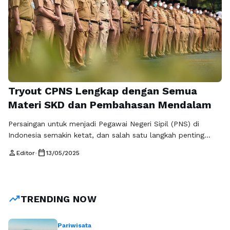
Tryout CPNS Lengkap dengan Semua
Materi SKD dan Pembahasan Mendalam
Persaingan untuk menjadi Pegawai Negeri Sipil (PNS) di
Indonesia semakin ketat, dan salah satu langkah penting
dalam mempersiapkan diri menghadapi ujian seleksi adalah
person
calendar_today
Editor
•
13/05/2025
mengikuti tryout CPNS lengkap. Kegiatan ini sangat berguna
bagi para calon peserta yang ingin mengasah kemampuan
serta memahami materi yang diujikan. Dalam artikel ini, kita
akan membahas tentang tryout CPNS lengkap, materi …
trending_up
TRENDING NOW
Baca Selengkapnya
Pariwisata