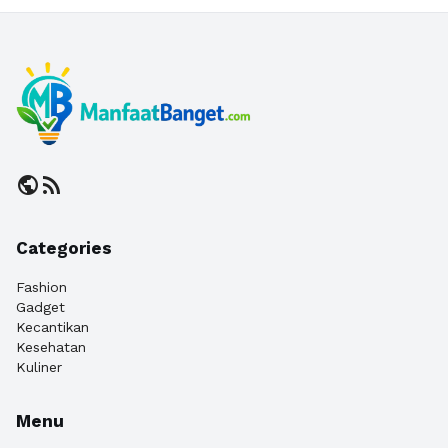
public
rss_feed
Categories
Fashion
Gadget
Kecantikan
Kesehatan
Kuliner
Menu