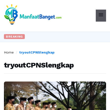
menu
BREAKING
Home
/
tryoutCPNSlengkap
tryoutCPNSlengkap