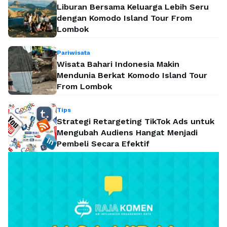
Liburan Bersama Keluarga Lebih Seru
dengan Komodo Island Tour From
Lombok
Pariwisata
Wisata Bahari Indonesia Makin
Mendunia Berkat Komodo Island Tour
From Lombok
Tips
Strategi Retargeting TikTok Ads untuk
Mengubah Audiens Hangat Menjadi
Pembeli Secara Efektif