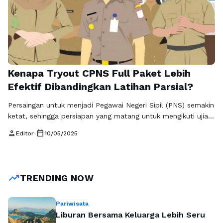
Kenapa Tryout CPNS Full Paket Lebih
Efektif Dibandingkan Latihan Parsial?
Persaingan untuk menjadi Pegawai Negeri Sipil (PNS) semakin
ketat, sehingga persiapan yang matang untuk mengikuti ujian
CPNS menjadi sangat penting. Salah satu cara paling efektif
person
calendar_today
Editor
•
10/05/2025
untuk mempersiapkan diri adalah melalui tryout CPNS.
Namun, di antara berbagai pilihan yang tersedia, tryout CPNS
full paket telah terbukti lebih efektif dibandingkan dengan
latihan parsial. Mari kita ulas beberapa …
Baca Selengkapnya
trending_up
TRENDING NOW
Pariwisata
Liburan Bersama Keluarga Lebih Seru