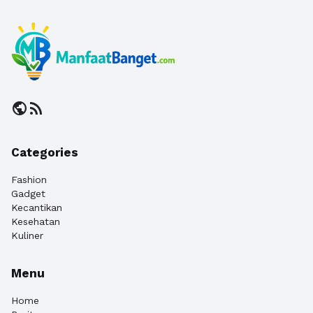
public
rss_feed
Categories
Fashion
Gadget
Kecantikan
Kesehatan
Kuliner
Menu
Home