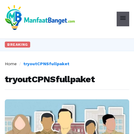
menu
BREAKING
Home
/
tryoutCPNSfullpaket
tryoutCPNSfullpaket