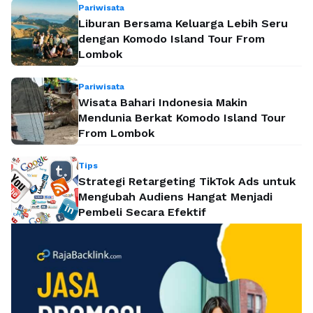
Pariwisata
Liburan Bersama Keluarga Lebih Seru
dengan Komodo Island Tour From
Lombok
Pariwisata
Wisata Bahari Indonesia Makin
Mendunia Berkat Komodo Island Tour
From Lombok
Tips
Strategi Retargeting TikTok Ads untuk
Mengubah Audiens Hangat Menjadi
Pembeli Secara Efektif