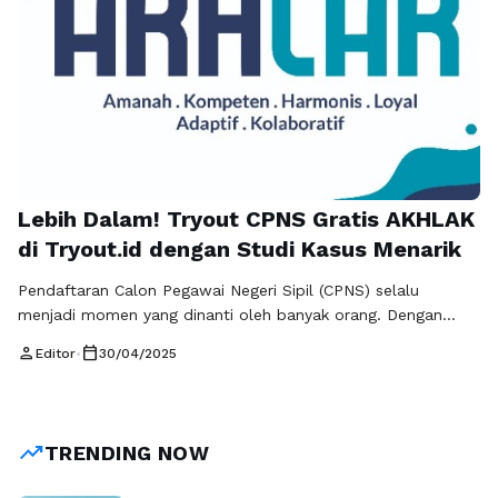
Lebih Dalam! Tryout CPNS Gratis AKHLAK
di Tryout.id dengan Studi Kasus Menarik
Pendaftaran Calon Pegawai Negeri Sipil (CPNS) selalu
menjadi momen yang dinanti oleh banyak orang. Dengan
persaingan yang ketat dan standar yang tinggi, para calon
person
calendar_today
Editor
•
30/04/2025
peserta perlu mempersiapkan diri dengan baik. Salah satu
cara yang efektif adalah dengan mengikuti tryout CPNS
gratis AKHLAK di Tryout.id. Melalui platform ini, peserta
tidak hanya dapat berlatih soal-soal yang diujikan, …
Baca
trending_up
TRENDING NOW
Selengkapnya