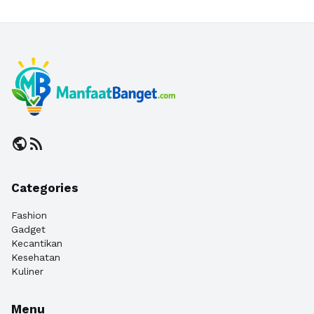
public
rss_feed
Categories
Fashion
Gadget
Kecantikan
Kesehatan
Kuliner
Menu