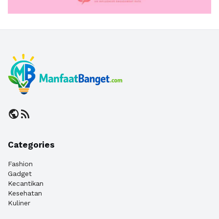
public
rss_feed
Categories
Fashion
Gadget
Kecantikan
Kesehatan
Kuliner