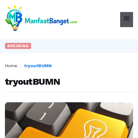
menu
BREAKING
Home
/
tryoutBUMN
tryoutBUMN