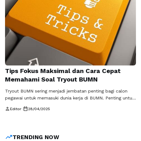
Tips Fokus Maksimal dan Cara Cepat
Memahami Soal Tryout BUMN
Tryout BUMN sering menjadi jembatan penting bagi calon
pegawai untuk memasuki dunia kerja di BUMN. Penting untuk
melakukan persiapan yang matang agar Anda bisa tampil
person
calendar_today
Editor
•
28/04/2025
optimal. Berikut adalah tips praktis tryout BUMN, tips fokus
saat tryout, dan cara cepat memahami soal agar Anda
dapat meraih hasil terbaik. Salah satu kunci sukses dalam
mengikuti tryout BUMN …
Baca Selengkapnya
trending_up
TRENDING NOW