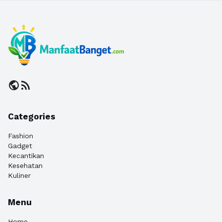
public
rss_feed
Categories
Fashion
Gadget
Kecantikan
Kesehatan
Kuliner
Menu
Home