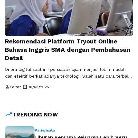
Rekomendasi Platform Tryout Online
Bahasa Inggris SMA dengan Pembahasan
Detail
Di era digital saat ini, persiapan ujian menjadi lebih mudah
dan efektif berkat adanya teknologi. Salah satu cara terbaik
untuk mempersiapkan diri menjelang ujian adalah dengan
person
calendar_today
Editor
•
06/05/2025
mengikuti tryout online. Untuk siswa SMA, materi Bahasa
Inggris menjadi salah satu pokok bahasan yang krusial. Oleh
karena itu, tryout online Bahasa Inggris SMA menjadi fitur
yang sangat diperlukan …
Baca Selengkapnya
trending_up
TRENDING NOW
Pariwisata
Liburan Bersama Keluarga Lebih Seru