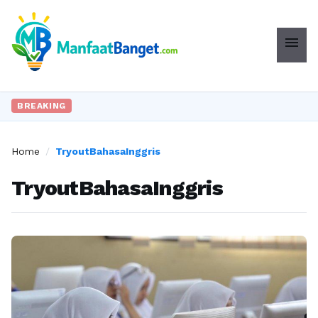
menu
BREAKING
Home
/
TryoutBahasaInggris
TryoutBahasaInggris