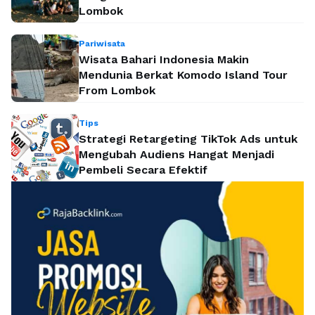
Lombok
Pariwisata
Wisata Bahari Indonesia Makin
Mendunia Berkat Komodo Island Tour
From Lombok
Tips
Strategi Retargeting TikTok Ads untuk
Mengubah Audiens Hangat Menjadi
Pembeli Secara Efektif