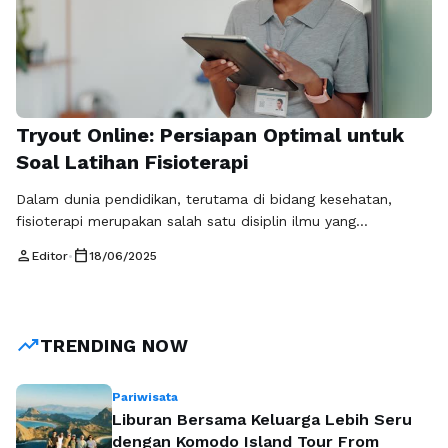
Tryout Online: Persiapan Optimal untuk
Soal Latihan Fisioterapi
Dalam dunia pendidikan, terutama di bidang kesehatan,
fisioterapi merupakan salah satu disiplin ilmu yang
memerlukan pemahaman mendalam dan keterampilan
person
calendar_today
Editor
•
18/06/2025
praktis. Bagi mahasiswa fisioterapi, menghadapi ujian atau
tryout online soal latihan fisioterapi bisa menjadi momen
yang menegangkan. Seiring dengan perkembangan teknologi,
kini kita bisa memanfaatkan platform digital seperti tryout.id
trending_up
TRENDING NOW
untuk mempersiapkan diri dengan lebih efektif. Platform …
Baca Selengkapnya
Pariwisata
Liburan Bersama Keluarga Lebih Seru
dengan Komodo Island Tour From