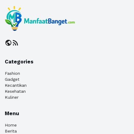
public
rss_feed
Categories
Fashion
Gadget
Kecantikan
Kesehatan
Kuliner
Menu
Home
Berita