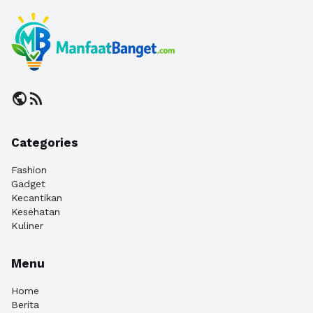
public
rss_feed
Categories
Fashion
Gadget
Kecantikan
Kesehatan
Kuliner
Menu
Home
Berita