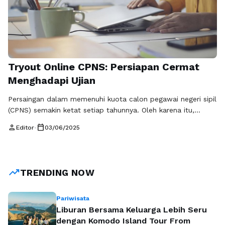
Tryout Online CPNS: Persiapan Cermat
Menghadapi Ujian
Persaingan dalam memenuhi kuota calon pegawai negeri sipil
(CPNS) semakin ketat setiap tahunnya. Oleh karena itu,
persiapan yang matang merupakan kunci sukses untuk
person
calendar_today
Editor
•
03/06/2025
menembus seleksi ini. Salah satu cara untuk meningkatkan
peluang lulus adalah dengan mengikuti tryout online CPNS
full paket. Melalui tryout ini, peserta dapat memahami jenis
soal yang akan dihadapi, mengelola waktu dengan …
Baca
trending_up
TRENDING NOW
Selengkapnya
Pariwisata
Liburan Bersama Keluarga Lebih Seru
dengan Komodo Island Tour From