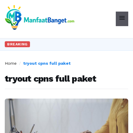
menu
BREAKING
Home
/
tryout cpns full paket
tryout cpns full paket