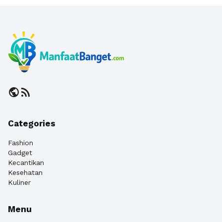
public
rss_feed
Categories
Fashion
Gadget
Kecantikan
Kesehatan
Kuliner
Menu