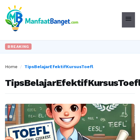
menu
BREAKING
Home
/
TipsBelajarEfektifKursusToefl
TipsBelajarEfektifKursusToef