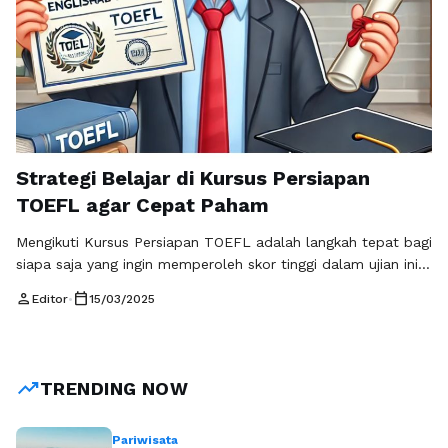
Strategi Belajar di Kursus Persiapan
TOEFL agar Cepat Paham
Mengikuti Kursus Persiapan TOEFL adalah langkah tepat bagi
siapa saja yang ingin memperoleh skor tinggi dalam ujian ini.
Namun, tidak cukup hanya mengikuti kursus tanpa strategi
person
calendar_today
Editor
•
15/03/2025
belajar yang efektif. Anda perlu pendekatan yang tepat agar
materi lebih mudah dipahami dan bisa diaplikasikan dengan
baik saat ujian. Dalam artikel ini, kita akan membahas
strategi belajar kursus …
Baca Selengkapnya
trending_up
TRENDING NOW
Pariwisata