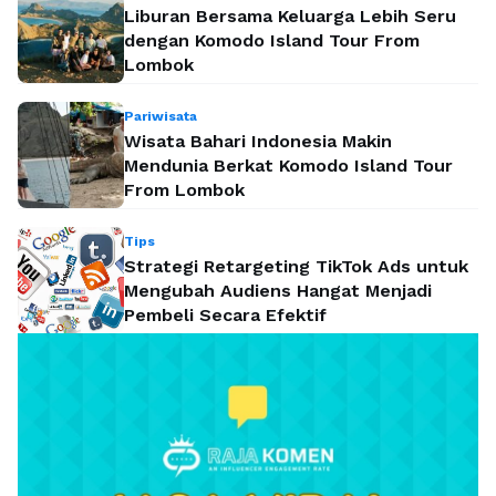
Liburan Bersama Keluarga Lebih Seru
dengan Komodo Island Tour From
Lombok
Pariwisata
Wisata Bahari Indonesia Makin
Mendunia Berkat Komodo Island Tour
From Lombok
Tips
Strategi Retargeting TikTok Ads untuk
Mengubah Audiens Hangat Menjadi
Pembeli Secara Efektif