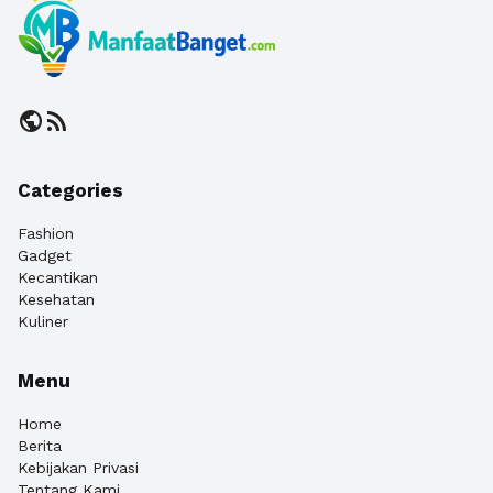
public
rss_feed
Categories
Fashion
Gadget
Kecantikan
Kesehatan
Kuliner
Menu
Home
Berita
Kebijakan Privasi
Tentang Kami