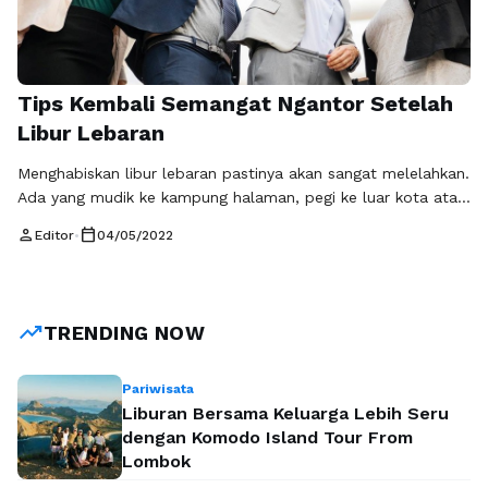
Tips Kembali Semangat Ngantor Setelah
Libur Lebaran
Menghabiskan libur lebaran pastinya akan sangat melelahkan.
Ada yang mudik ke kampung halaman, pegi ke luar kota atau
luar negri, wisata kuliner, berjalan-jalan keliling kota,
person
calendar_today
Editor
•
04/05/2022
berkunjung ke rumah sanak saudara, atau sekadar bermalas-
malasan di rumah. Apapun yang anda lakukan saat libur
Lebaran, kembali ngantor usai libur Lebaran sering kali terasa
berat. Rasa lelah, kantuk, dan …
Baca Selengkapnya
trending_up
TRENDING NOW
Pariwisata
Liburan Bersama Keluarga Lebih Seru
dengan Komodo Island Tour From
Lombok