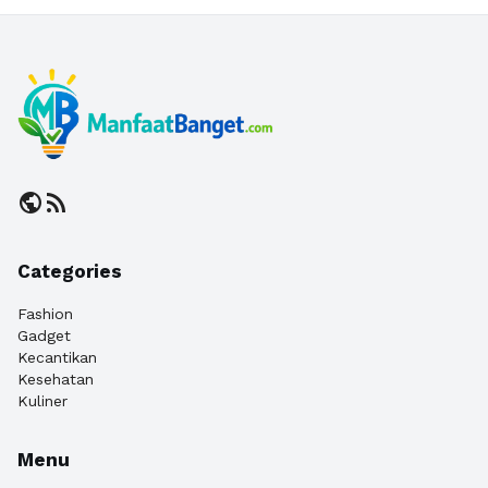
public
rss_feed
Categories
Fashion
Gadget
Kecantikan
Kesehatan
Kuliner
Menu