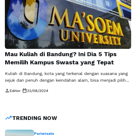
Mau Kuliah di Bandung? Ini Dia 5 Tips
Memilih Kampus Swasta yang Tepat
Kuliah di Bandung, kota yang terkenal dengan suasana yang
sejuk dan penuh dengan keindahan alam, bisa menjadi pilihan
yang tepat bagi kamu yang ingin mengejar pendidikan tinggi.
person
calendar_today
Editor
•
22/08/2024
Namun, memilih kampus swasta yang tepat bukanlah hal
yang mudah. Berikut adalah 5 tips yang bisa kamu gunakan
untuk memilih kampus swasta yang sesuai dengan kebutuhan
dan tujuanmu. …
Baca Selengkapnya
trending_up
TRENDING NOW
Pariwisata