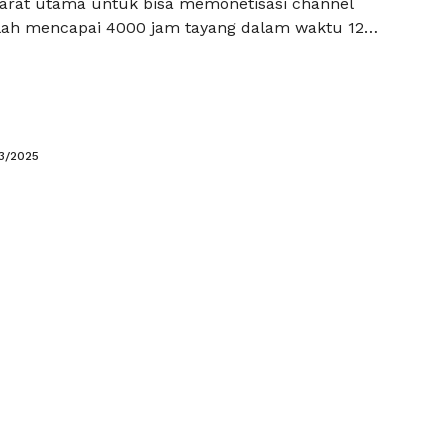
yarat utama untuk bisa memonetisasi channel
ah mencapai 4000 jam tayang dalam waktu 12
pemula, angka ini mungkin terasa menakutkan.
an sedikit pemahaman dan usaha, Anda bisa
 Dalam artikel ini, kita akan membahas tips 4000
dan cara mudah …
Baca Selengkapnya
3/2025