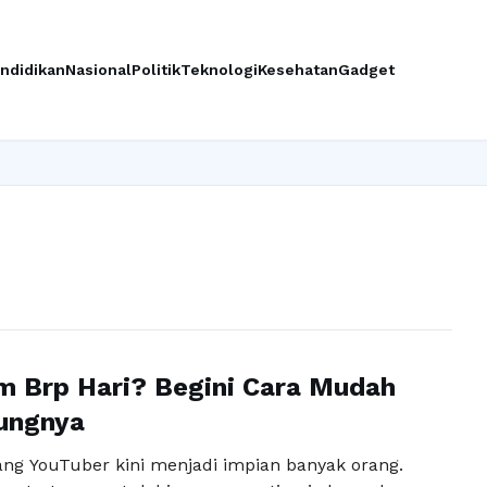
ndidikan
Nasional
Politik
Teknologi
Kesehatan
Gadget
 Brp Hari? Begini Cara Mudah
ungnya
ang YouTuber kini menjadi impian banyak orang.