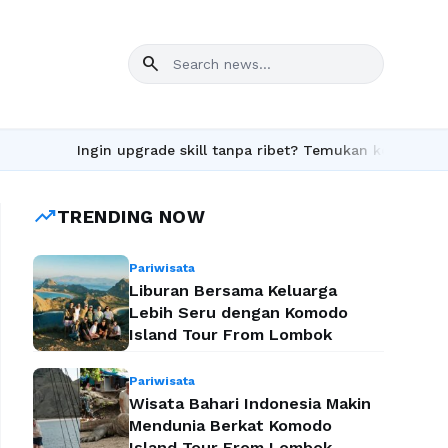
search
Ingin upgrade skill tanpa ribet? Temukan kelas seru dan mat
trending_up
TRENDING NOW
Pariwisata
Liburan Bersama Keluarga
Lebih Seru dengan Komodo
Island Tour From Lombok
Pariwisata
Wisata Bahari Indonesia Makin
Mendunia Berkat Komodo
Island Tour From Lombok