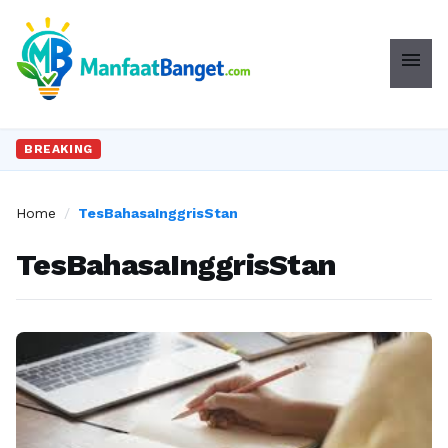
menu
BREAKING
Home
/
TesBahasaInggrisStan
TesBahasaInggrisStan