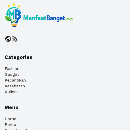
public
rss_feed
Categories
Fashion
Gadget
Kecantikan
Kesehatan
Kuliner
Menu
Home
Berita