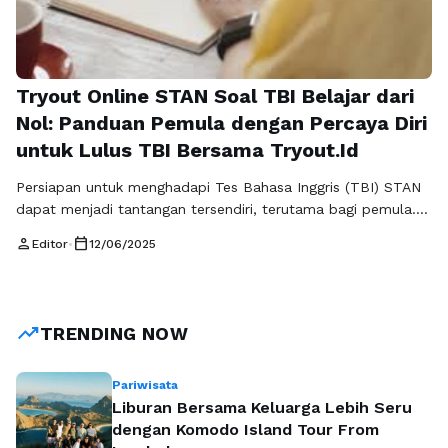
Tryout Online STAN Soal TBI Belajar dari
Nol: Panduan Pemula dengan Percaya Diri
untuk Lulus TBI Bersama Tryout.Id
Persiapan untuk menghadapi Tes Bahasa Inggris (TBI) STAN
dapat menjadi tantangan tersendiri, terutama bagi pemula.
Namun, dengan pendekatan yang tepat dan sumber daya
person
calendar_today
Editor
•
12/06/2025
yang memadai, Anda bisa belajar dari nol dan meraih hasil
yang memuaskan. Salah satu cara yang paling efektif untuk
mempersiapkan diri adalah menggunakan Tryout Online STAN
Soal TBI yang tersedia di berbagai …
Baca Selengkapnya
trending_up
TRENDING NOW
Pariwisata
Liburan Bersama Keluarga Lebih Seru
dengan Komodo Island Tour From