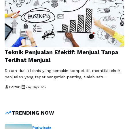
Teknik Penjualan Efektif: Menjual Tanpa
Terlihat Menjual
Dalam dunia bisnis yang semakin kompetitif, memiliki teknik
penjualan yang tepat sangatlah penting. Salah satu
pendekatan yang sangat efektif adalah teknik penjualan yang
person
calendar_today
Editor
•
26/04/2025
memungkinkan Anda menjual tanpa terlihat menjual. Teknik
penjualan efektif ini tidak hanya membantu Anda mencapai
target penjualan, tetapi juga membangun hubungan jangka
panjang dengan pelanggan. Salah satu cara untuk memulai
trending_up
TRENDING NOW
teknik penjualan …
Baca Selengkapnya
Pariwisata