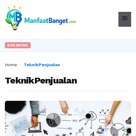
menu
BREAKING
Home
/
TeknikPenjualan
TeknikPenjualan