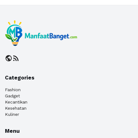
public
rss_feed
Categories
Fashion
Gadget
Kecantikan
Kesehatan
Kuliner
Menu