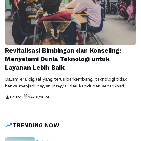
Revitalisasi Bimbingan dan Konseling:
Menyelami Dunia Teknologi untuk
Layanan Lebih Baik
Dalam era digital yang terus berkembang, teknologi tidak
hanya menjadi bagian integral dari kehidupan sehari-hari,
tetapi juga telah merambah ke berbagai aspek profesional,
person
calendar_today
Editor
•
24/01/2024
termasuk bidang bimbingan dan konseling. Artikel ini akan
mengeksplorasi bagaimana penerapan teknologi dapat
mengubah paradigma dalam layanan bimbingan dan
konseling, membuka pintu untuk inovasi yang dapat
trending_up
TRENDING NOW
meningkatkan kualitas dan aksesibilitas layanan tersebut. …
Baca Selengkapnya