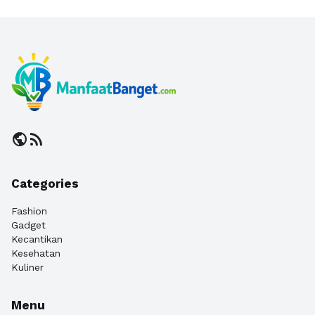
public
rss_feed
Categories
Fashion
Gadget
Kecantikan
Kesehatan
Kuliner
Menu