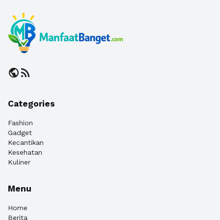
public
rss_feed
Categories
Fashion
Gadget
Kecantikan
Kesehatan
Kuliner
Menu
Home
Berita