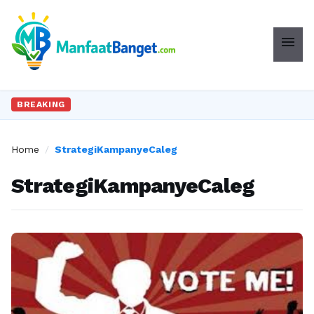
menu
BREAKING
Home
/
StrategiKampanyeCaleg
StrategiKampanyeCaleg