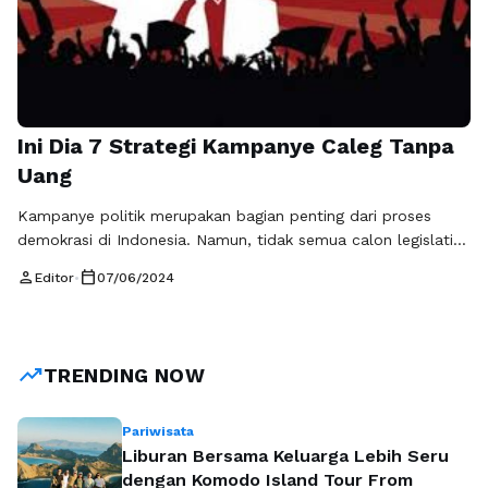
Ini Dia 7 Strategi Kampanye Caleg Tanpa
Uang
Kampanye politik merupakan bagian penting dari proses
demokrasi di Indonesia. Namun, tidak semua calon legislatif
memiliki anggaran besar untuk kampanye. Bagi caleg dengan
person
calendar_today
Editor
•
07/06/2024
budget minim, strategi kampanye yang efektif sangat
diperlukan. Berikut adalah 7 strategi kampanye caleg tanpa
uang yang bisa dijalankan untuk meraih suara. 1.
Memanfaatkan Jejaring Sosial Kampanye online merupakan
trending_up
TRENDING NOW
strategi yang efektif …
Baca Selengkapnya
Pariwisata
Liburan Bersama Keluarga Lebih Seru
dengan Komodo Island Tour From