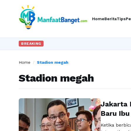
Home
Berita
Tips
Pe
BREAKING
Home
/
Stadion megah
Stadion megah
Jakarta 
Baru Ibu
Ketika berbic