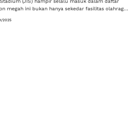
l Stadium (JIS) hampir selalu masuk dalam daftar
ion megah ini bukan hanya sekedar fasilitas olahraga,
simbol perubahan dan kebanggaan bagi warga ibu
9/2025
n di kawasan Tanjung Priok, JIS hadir sebagai buah
sar Anies Baswedan saat menjabat sebagai Gubernur
 …
Baca Selengkapnya