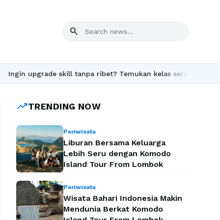
search
n upgrade skill tanpa ribet? Temukan kelas seru dan materi leng
trending_up
TRENDING NOW
Pariwisata
Liburan Bersama Keluarga
Lebih Seru dengan Komodo
Island Tour From Lombok
Pariwisata
Wisata Bahari Indonesia Makin
Mendunia Berkat Komodo
Island Tour From Lombok