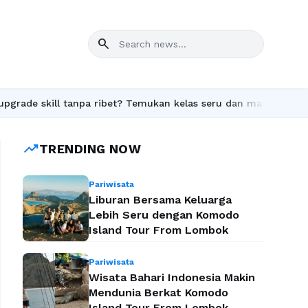
search
de skill tanpa ribet? Temukan kelas seru dan materi lengkap hany
trending_up
TRENDING NOW
Pariwisata
Liburan Bersama Keluarga
Lebih Seru dengan Komodo
Island Tour From Lombok
Pariwisata
Wisata Bahari Indonesia Makin
Mendunia Berkat Komodo
Island Tour From Lombok