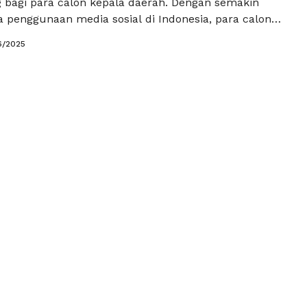
g bagi para calon kepala daerah. Dengan semakin
 penggunaan media sosial di Indonesia, para calon
rus memanfaatkan platform-platform ini untuk
6/2025
itra dan menarik perhatian masyarakat. Sosmed
ebagai tempat berbagi informasi, tetapi juga sebagai
tisi untuk merebut …
Baca Selengkapnya