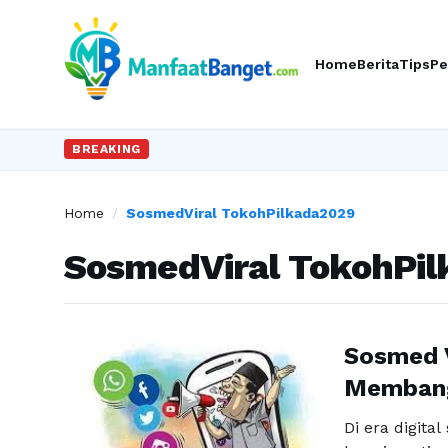
Home
Berita
Tips
Pe
BREAKING
Home
/
SosmedViral TokohPilkada2029
SosmedViral TokohPi
Sosmed V
Membangu
Di era digita