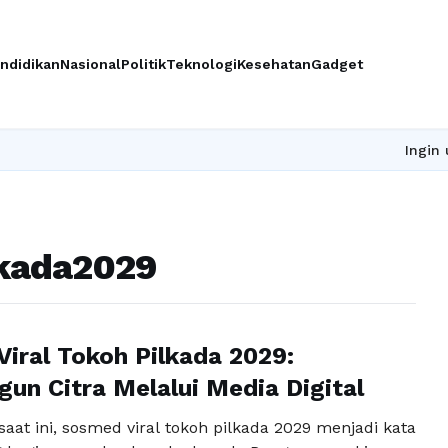
ndidikan
Nasional
Politik
Teknologi
Kesehatan
Gadget
Ingin upgra
lkada2029
iral Tokoh Pilkada 2029:
n Citra Melalui Media Digital
l saat ini, sosmed viral tokoh pilkada 2029 menjadi kata