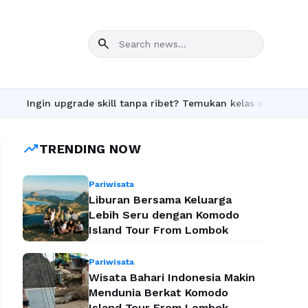
search
ngin upgrade skill tanpa ribet? Temukan kelas seru dan materi l
trending_up
TRENDING NOW
Pariwisata
Liburan Bersama Keluarga
Lebih Seru dengan Komodo
Island Tour From Lombok
Pariwisata
Wisata Bahari Indonesia Makin
Mendunia Berkat Komodo
Island Tour From Lombok