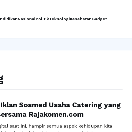
ndidikan
Nasional
Politik
Teknologi
Kesehatan
Gadget
I
g
Iklan Sosmed Usaha Catering yang
 Bersama Rajakomen.com
ital saat ini, hampir semua aspek kehidupan kita