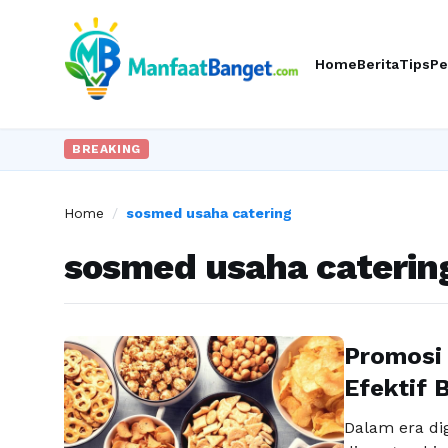
Home
Berita
Tips
Pe
BREAKING
Home
/
sosmed usaha catering
sosmed usaha caterin
Promosi 
Efektif
Dalam era dig