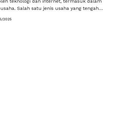
oleh teknologi dan internet, termasuk dalam
usaha. Salah satu jenis usaha yang tengah
esat adalah catering. Bagi para pelaku usaha
6/2025
beradaan iklan sosmed usaha catering sangat penting
katkan visibilitas dan menarik perhatian pelanggan.
nfaatkan platform media sosial, Anda dapat …
Baca
a