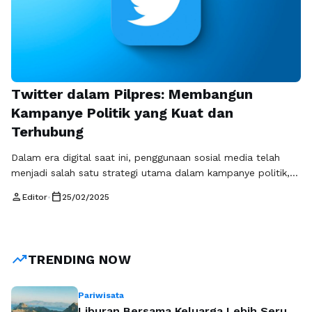
Twitter dalam Pilpres: Membangun
Kampanye Politik yang Kuat dan
Terhubung
Dalam era digital saat ini, penggunaan sosial media telah
menjadi salah satu strategi utama dalam kampanye politik,
khususnya saat pemilihan presiden (pilpres). Salah satu
person
calendar_today
Editor
•
25/02/2025
platform yang paling menonjol dalam hal ini adalah Twitter,
di mana komunikasi yang cepat dan langsung sangat
mendukung penyampaian pesan politik kepada publik.
Dengan lebih dari 350 juta pengguna di seluruh …
Baca
trending_up
TRENDING NOW
Selengkapnya
Pariwisata
Liburan Bersama Keluarga Lebih Seru