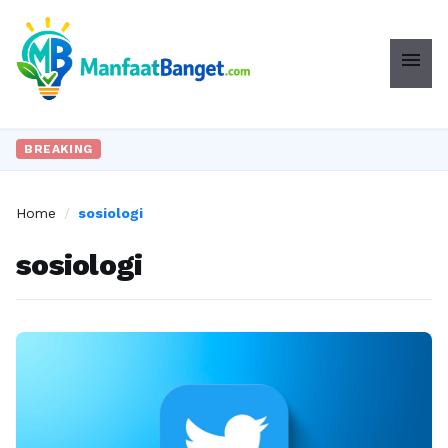
menu
BREAKING
Home
/
sosiologi
sosiologi