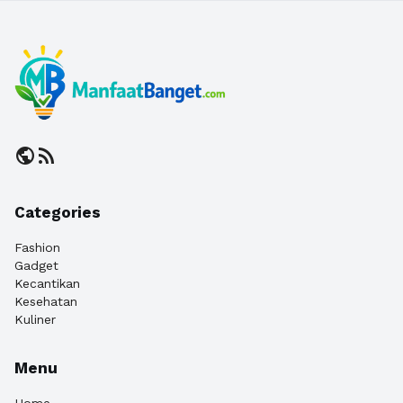
public
rss_feed
Categories
Fashion
Gadget
Kecantikan
Kesehatan
Kuliner
Menu