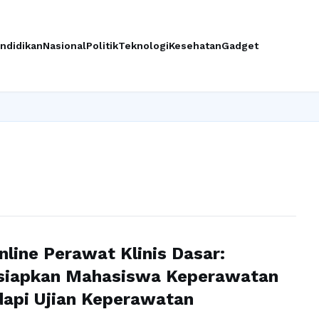
ndidikan
Nasional
Politik
Teknologi
Kesehatan
Gadget
nline Perawat Klinis Dasar:
iapkan Mahasiswa Keperawatan
api Ujian Keperawatan