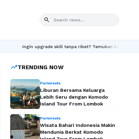
search
Ingin upgrade skill tanpa ribet? Temukan kelas seru dan mate
trending_up
TRENDING NOW
Pariwisata
Liburan Bersama Keluarga
Lebih Seru dengan Komodo
Island Tour From Lombok
Pariwisata
Wisata Bahari Indonesia Makin
Mendunia Berkat Komodo
Island Tour From Lombok