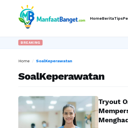
Home
Berita
Tips
Pe
BREAKING
Home
/
SoalKeperawatan
SoalKeperawatan
Tryout O
Mempers
Menghad