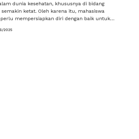
alam dunia kesehatan, khususnya di bidang
 semakin ketat. Oleh karena itu, mahasiswa
perlu mempersiapkan diri dengan baik untuk
jian keperawatan. Salah satu cara efektif untuk
6/2025
iri adalah dengan mengikuti Tryout Online Perawat
 Melalui platform ini, mahasiswa bisa mengakses
l keperawatan yang relevan untuk meningkatkan
 dan keterampilan …
Baca Selengkapnya