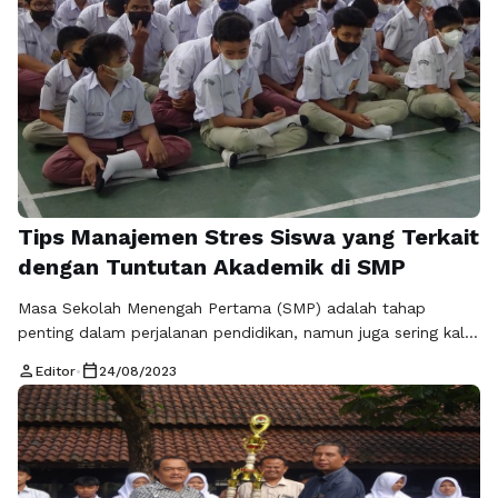
Tips Manajemen Stres Siswa yang Terkait
dengan Tuntutan Akademik di SMP
Masa Sekolah Menengah Pertama (SMP) adalah tahap
penting dalam perjalanan pendidikan, namun juga sering kali
diiringi dengan tingkat stres yang signifikan. Tuntutan
person
calendar_today
Editor
•
24/08/2023
akademik yang meningkat, ujian, tugas, dan ekspektasi
pribadi dapat menciptakan beban yang luar biasa bagi siswa.
Mengatasi stres ini bukanlah tugas yang mudah, tetapi
dengan pendekatan yang tepat, siswa dapat membangun
ketahanan mental …
Baca Selengkapnya