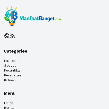
public
rss_feed
Categories
Fashion
Gadget
Kecantikan
Kesehatan
Kuliner
Menu
Home
Berita