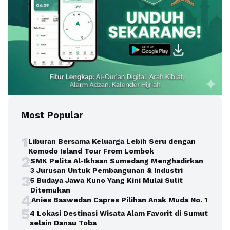
Most Popular
1
Liburan Bersama Keluarga Lebih Seru dengan
Komodo Island Tour From Lombok
2
SMK Pelita Al-Ikhsan Sumedang Menghadirkan
3 Jurusan Untuk Pembangunan & Industri
3
5 Budaya Jawa Kuno Yang Kini Mulai Sulit
Ditemukan
4
Anies Baswedan Capres Pilihan Anak Muda No. 1
5
4 Lokasi Destinasi Wisata Alam Favorit di Sumut
selain Danau Toba