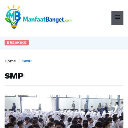
menu
BREAKING
Home
/
SMP
SMP