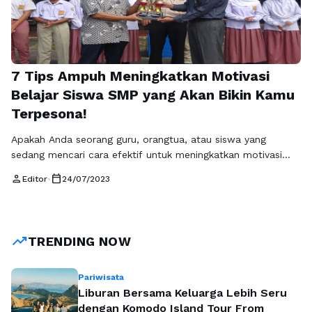
7 Tips Ampuh Meningkatkan Motivasi
Belajar Siswa SMP yang Akan Bikin Kamu
Terpesona!
Apakah Anda seorang guru, orangtua, atau siswa yang
sedang mencari cara efektif untuk meningkatkan motivasi
belajar siswa SMP? Jika iya, artikel ini cocok untuk Anda!
person
calendar_today
Editor
•
24/07/2023
Dalam tulisan ini, saya akan berbagi 7 tips ampuh yang akan
membuat motivasi belajar siswa SMP meningkat secara
signifikan. Dengan menerapkan tips ini, Anda akan terpesona
melihat perubahan positif pada …
Baca Selengkapnya
trending_up
TRENDING NOW
Pariwisata
Liburan Bersama Keluarga Lebih Seru
dengan Komodo Island Tour From