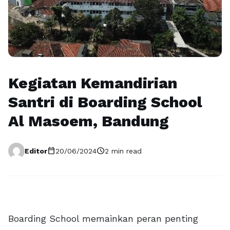
Kegiatan Kemandirian
Santri di Boarding School
Al Masoem, Bandung
calendar_today
schedule
Editor
20/06/2024
2 min read
Boarding School memainkan peran penting