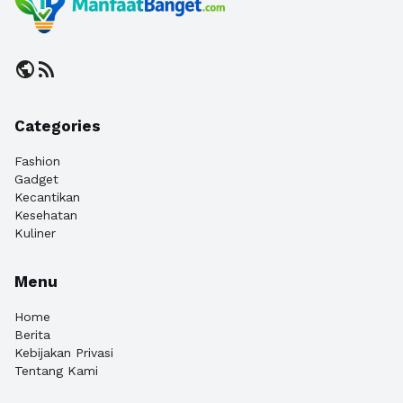
public
rss_feed
Categories
Fashion
Gadget
Kecantikan
Kesehatan
Kuliner
Menu
Home
Berita
Kebijakan Privasi
Tentang Kami