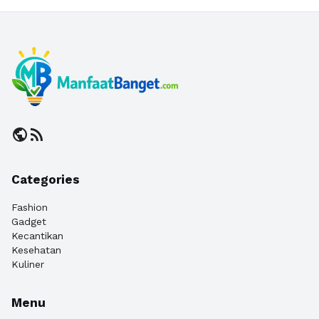
public
rss_feed
Categories
Fashion
Gadget
Kecantikan
Kesehatan
Kuliner
Menu