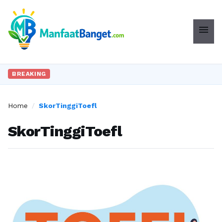
menu
BREAKING
Home
/
SkorTinggiToefl
SkorTinggiToefl