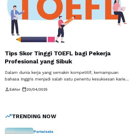
Tips Skor Tinggi TOEFL bagi Pekerja
Profesional yang Sibuk
Dalam dunia kerja yang semakin kompetitif, kemampuan
bahasa Inggris menjadi salah satu penentu kesuksesan karier,
terutama bagi pekerja profesional. Salah satu cara untuk
person
calendar_today
Editor
•
20/04/2025
membuktikan kemampuan bahasa Inggris Anda adalah
dengan mengikuti ujian TOEFL (Test of English as a Foreign
Language). Untuk membantu Anda meraih skor tinggi, berikut
adalah beberapa tips skor tinggi TOEFL yang dapat …
Baca
trending_up
TRENDING NOW
Selengkapnya
Pariwisata