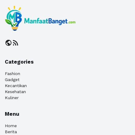
public
rss_feed
Categories
Fashion
Gadget
Kecantikan
Kesehatan
Kuliner
Menu
Home
Berita