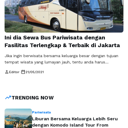
Ini dia Sewa Bus Pariwisata dengan
Fasilitas Terlengkap & Terbaik di Jakarta
Jika ingin berwisata bersama keluarga besar dengan tujuan
tempat wisata yang lumayan jauh, tentu anda harus
menyiapkan kendaraan yang luas dengan kapsitas kursi yang
person
calendar_today
Editor
•
21/05/2021
banyak. Dan tentu saja kendaraan pribadi pun tidak akan bisa
di gunakan untuk menampung keluarga besar anda. Sewa
bus pariwisata adalah solusi terbaik untuk pilihan kendaraan
menuju tempat wisata yang diinginkan. …
Baca Selengkapnya
trending_up
TRENDING NOW
Pariwisata
Liburan Bersama Keluarga Lebih Seru
dengan Komodo Island Tour From