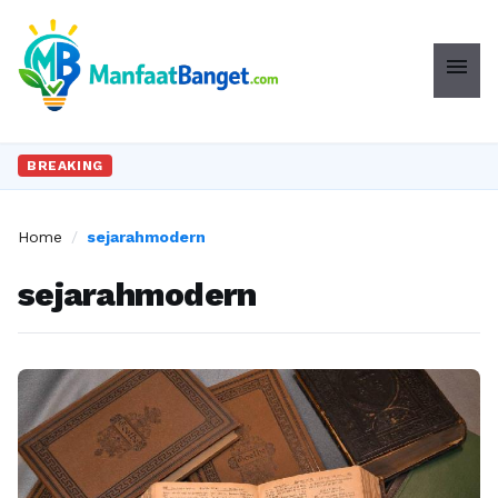
menu
BREAKING
Home
/
sejarahmodern
sejarahmodern