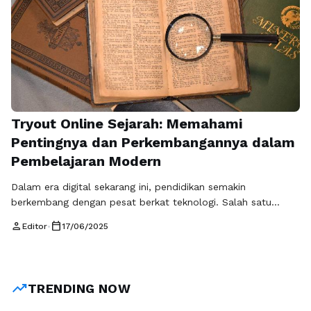
Tryout Online Sejarah: Memahami
Pentingnya dan Perkembangannya dalam
Pembelajaran Modern
Dalam era digital sekarang ini, pendidikan semakin
berkembang dengan pesat berkat teknologi. Salah satu
terobosan yang telah banyak dimanfaatkan oleh siswa dan
person
calendar_today
Editor
•
17/06/2025
mahasiswa adalah program tryout online, khususnya untuk
mata pelajaran sejarah. Dan ketika kita membahas tentang
tryout online sejarah modern, penting untuk mengenali tidak
hanya fungsinya, tetapi juga bagaimana sejarah dari metode
trending_up
TRENDING NOW
pembelajaran ini …
Baca Selengkapnya