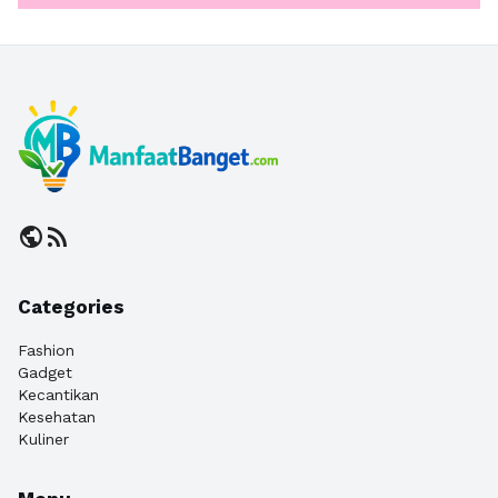
public
rss_feed
Categories
Fashion
Gadget
Kecantikan
Kesehatan
Kuliner