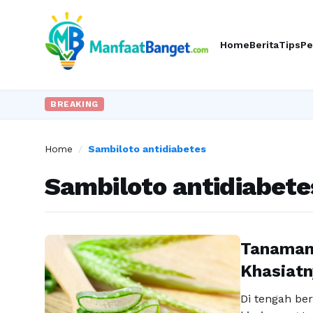
Home
Berita
Tips
Pe
BREAKING
Home
/
Sambiloto antidiabetes
Sambiloto antidiabete
Tanaman
Khasiatn
Di tengah b