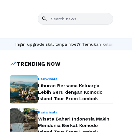
search
Ingin upgrade skill tanpa ribet? Temukan kelas seru dan materi
trending_up
TRENDING NOW
Pariwisata
Liburan Bersama Keluarga
Lebih Seru dengan Komodo
Island Tour From Lombok
Pariwisata
Wisata Bahari Indonesia Makin
Mendunia Berkat Komodo
Island Tour From Lombok