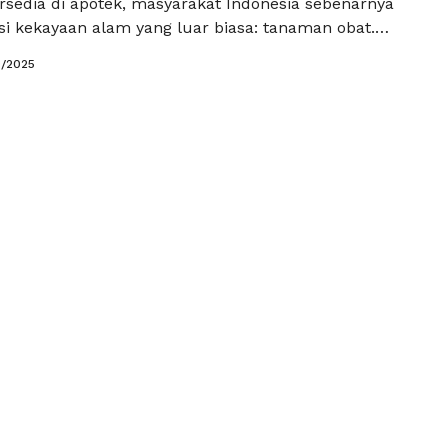
ersedia di apotek, masyarakat Indonesia sebenarnya
si kekayaan alam yang luar biasa: tanaman obat.
tanaman ini bisa tumbuh begitu saja di pekarangan
0/2025
 perlu perawatan yang rumit. Menariknya, khasiatnya
hebat dalam membantu mengatasi berbagai keluhan
aik sebagai …
Baca Selengkapnya