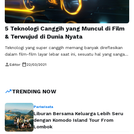
5 Teknologi Canggih yang Muncul di Film
& Terwujud di Dunia Nyata
Teknologi yang super canggih memang banyak direflesikan
dalam film-film layar lebar saat ini, sesuatu hal yang sangat
tidak mungkin terjadi didunia nyata dan hanya ada dalam
person
calendar_today
Editor
•
22/03/2021
film tersebut. Sehingga para penonton pun dibuat kagum
dengan teknologi yang super canggih yang ada pada film itu.
Ada banyak alasan yang membuat orang selalu tertarik untuk
nonton film …
Baca Selengkapnya
trending_up
TRENDING NOW
Pariwisata
Liburan Bersama Keluarga Lebih Seru
dengan Komodo Island Tour From
Lombok