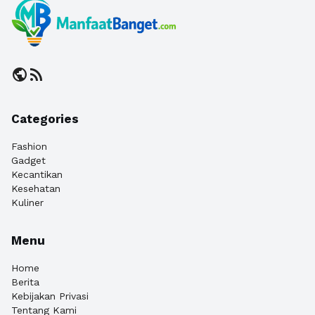
public
rss_feed
Categories
Fashion
Gadget
Kecantikan
Kesehatan
Kuliner
Menu
Home
Berita
Kebijakan Privasi
Tentang Kami