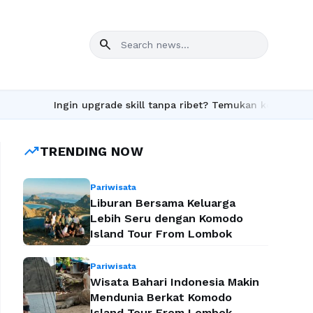
search
Ingin upgrade skill tanpa ribet? Temukan kelas seru dan mat
trending_up
TRENDING NOW
Pariwisata
Liburan Bersama Keluarga
Lebih Seru dengan Komodo
Island Tour From Lombok
Pariwisata
Wisata Bahari Indonesia Makin
Mendunia Berkat Komodo
Island Tour From Lombok