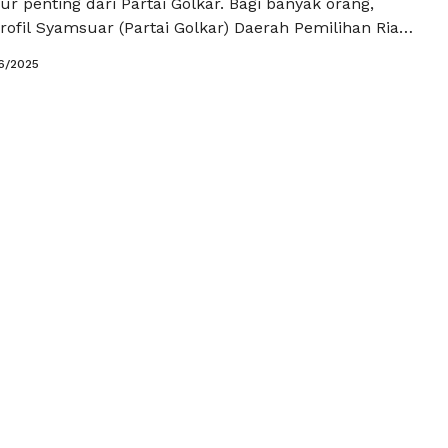
gur penting dari Partai Golkar. Bagi banyak orang,
fil Syamsuar (Partai Golkar) Daerah Pemilihan Riau
gkah awal untuk mengenal lebih dekat sosok yang
6/2025
l rakyat di daerah tersebut. Dengan pengalaman dan
g tinggi, Syamsuar memegang peran penting dalam
pirasi …
Baca Selengkapnya