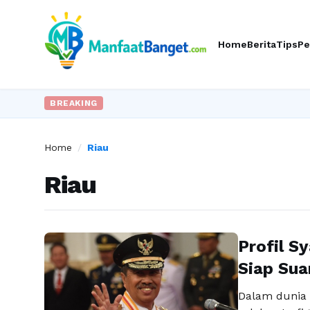
Home
Berita
Tips
Pe
BREAKING
Home
/
Riau
Riau
Profil S
Siap Sua
Dalam dunia 