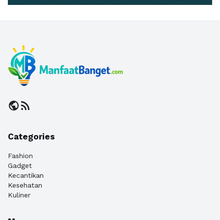
public
rss_feed
Categories
Fashion
Gadget
Kecantikan
Kesehatan
Kuliner