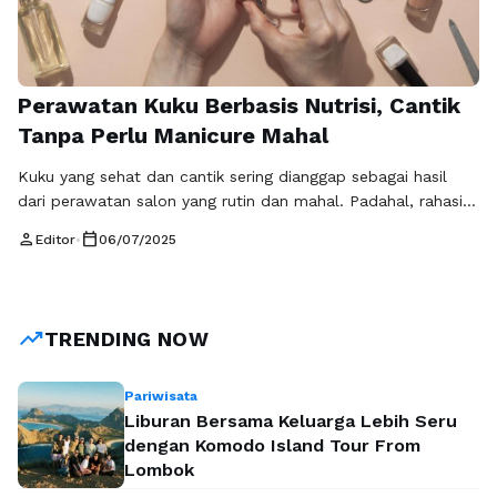
Perawatan Kuku Berbasis Nutrisi, Cantik
Tanpa Perlu Manicure Mahal
Kuku yang sehat dan cantik sering dianggap sebagai hasil
dari perawatan salon yang rutin dan mahal. Padahal, rahasia
kuku kuat, berkilau, dan tidak mudah patah bisa dimulai dari
person
calendar_today
Editor
•
06/07/2025
sesuatu yang lebih sederhana dan alami: nutrisi yang tepat.
Perawatan kuku berbasis nutrisi menjadi tren baru yang
semakin diminati karena lebih ekonomis, aman, dan
berkelanjutan dalam jangka …
Baca Selengkapnya
trending_up
TRENDING NOW
Pariwisata
Liburan Bersama Keluarga Lebih Seru
dengan Komodo Island Tour From
Lombok