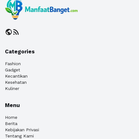
public
rss_feed
Categories
Fashion
Gadget
Kecantikan
Kesehatan
Kuliner
Menu
Home
Berita
Kebijakan Privasi
Tentang Kami