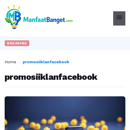
menu
BREAKING
Home
/
promosiiklanfacebook
promosiiklanfacebook