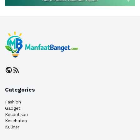
public
rss_feed
Categories
Fashion
Gadget
Kecantikan
Kesehatan
Kuliner