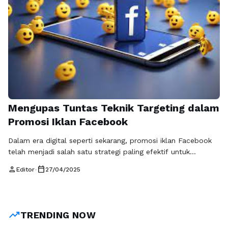
Mengupas Tuntas Teknik Targeting dalam
Promosi Iklan Facebook
Dalam era digital seperti sekarang, promosi iklan Facebook
telah menjadi salah satu strategi paling efektif untuk
menjangkau audiens yang tepat. Meski banyak platform
person
calendar_today
Editor
•
27/04/2025
media sosial yang menawarkan fitur iklan, Facebook tetap
menjadi favorit banyak pemasar karena kemampuannya yang
luar biasa dalam menargetkan audiens spesifik. Teknik
targeting dalam promosi iklan ini tidak hanya membantu
trending_up
TRENDING NOW
mengoptimalkan pengeluaran …
Baca Selengkapnya