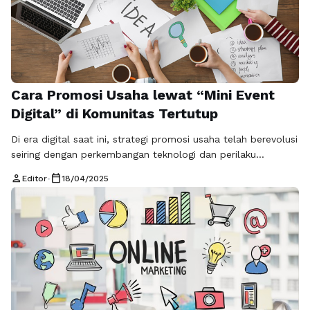
Cara Promosi Usaha lewat “Mini Event
Digital” di Komunitas Tertutup
Di era digital saat ini, strategi promosi usaha telah berevolusi
seiring dengan perkembangan teknologi dan perilaku
konsumen. Salah satu cara promosi usaha yang semakin
person
calendar_today
Editor
•
18/04/2025
populer adalah melalui “mini event digital” di komunitas
tertutup. Strategi ini menawarkan kesempatan untuk
berinteraksi langsung dengan audiens dan memperkenalkan
produk atau jasa Anda dengan cara yang lebih personal dan
inovatif. …
Baca Selengkapnya