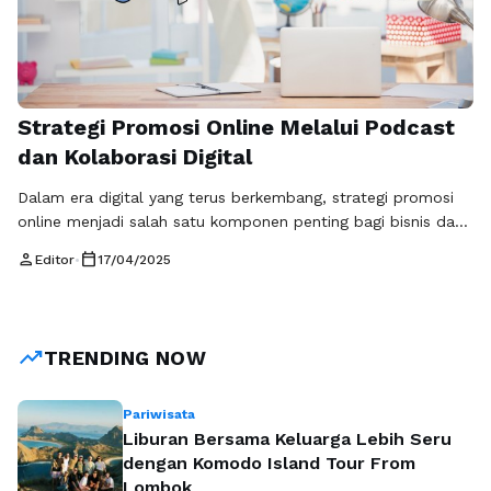
Strategi Promosi Online Melalui Podcast
dan Kolaborasi Digital
Dalam era digital yang terus berkembang, strategi promosi
online menjadi salah satu komponen penting bagi bisnis dan
merek yang ingin menjangkau audiens yang lebih luas. Salah
person
calendar_today
Editor
•
17/04/2025
satu cara yang semakin populer dan efektif untuk
menjalankan strategi promosi adalah melalui podcast dan
kolaborasi digital. Dengan pemanfaatan dua medium ini,
perusahaan dapat menghasilkan konten yang informatif dan
trending_up
TRENDING NOW
…
Baca Selengkapnya
Pariwisata
Liburan Bersama Keluarga Lebih Seru
dengan Komodo Island Tour From
Lombok