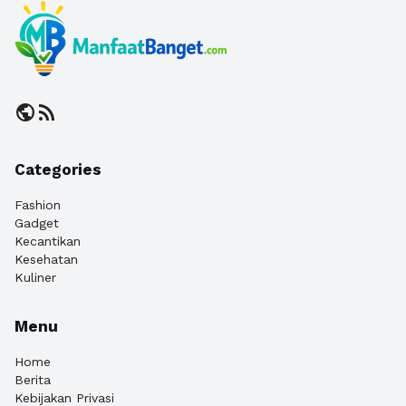
public
rss_feed
Categories
Fashion
Gadget
Kecantikan
Kesehatan
Kuliner
Menu
Home
Berita
Kebijakan Privasi