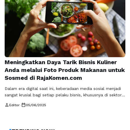
Meningkatkan Daya Tarik Bisnis Kuliner
Anda melalui Foto Produk Makanan untuk
Sosmed di RajaKomen.com
Dalam era digital saat ini, keberadaan media sosial menjadi
sangat krusial bagi setiap pelaku bisnis, khususnya di sektor
kuliner. Satu dari sekian banyak faktor yang dapat menarik
person
calendar_today
Editor
•
05/06/2025
perhatian konsumen adalah Foto produk makanan untuk
sosmed. Gambar yang menggugah selera dapat
membangkitkan ketertarikan dan keinginan untuk mencoba
makanan yang Anda tawarkan. Namun, tidak semua foto