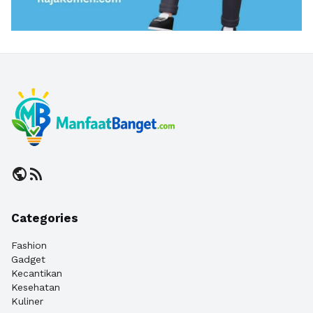
public
rss_feed
Categories
Fashion
Gadget
Kecantikan
Kesehatan
Kuliner