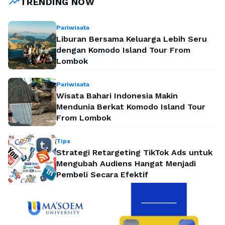
trending_up
TRENDING NOW
makanan …
Baca Selengkapnya
Pariwisata
Liburan Bersama Keluarga Lebih Seru
dengan Komodo Island Tour From
Lombok
Pariwisata
Wisata Bahari Indonesia Makin
Mendunia Berkat Komodo Island Tour
From Lombok
Tips
Strategi Retargeting TikTok Ads untuk
Mengubah Audiens Hangat Menjadi
Pembeli Secara Efektif