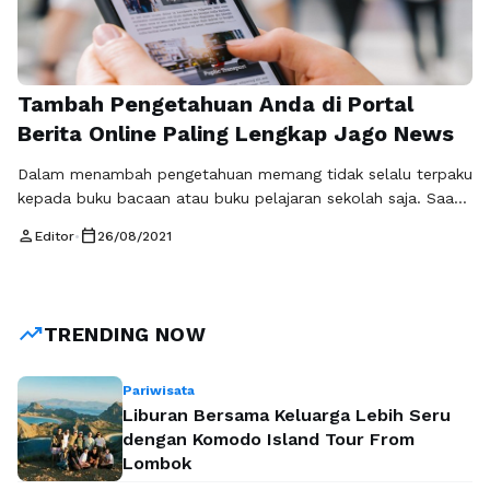
Tambah Pengetahuan Anda di Portal
Berita Online Paling Lengkap Jago News
Dalam menambah pengetahuan memang tidak selalu terpaku
kepada buku bacaan atau buku pelajaran sekolah saja. Saat
ini sudah banyak sekali media-media portal berita online
person
calendar_today
Editor
•
26/08/2021
yang menyuguhkan segala macam berita juga info menarik.
Banyak juga dari berita atau tulisan yang ada pada media
tersebut yang bisa menjadi pemecahan dalam masalah yang
sedang kita alami. Semua sudah …
Baca Selengkapnya
trending_up
TRENDING NOW
Pariwisata
Liburan Bersama Keluarga Lebih Seru
dengan Komodo Island Tour From
Lombok