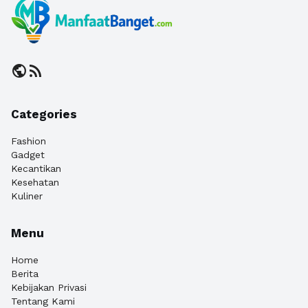
public
rss_feed
Categories
Fashion
Gadget
Kecantikan
Kesehatan
Kuliner
Menu
Home
Berita
Kebijakan Privasi
Tentang Kami