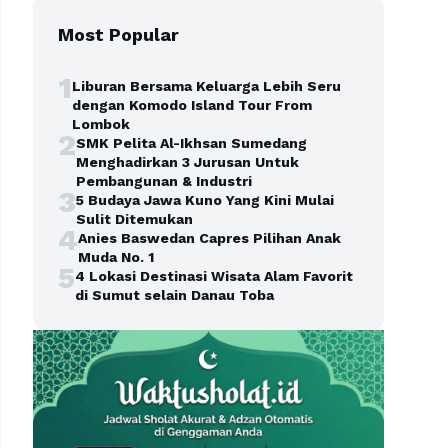
Most Popular
1
Liburan Bersama Keluarga Lebih Seru
dengan Komodo Island Tour From
Lombok
2
SMK Pelita Al-Ikhsan Sumedang
Menghadirkan 3 Jurusan Untuk
Pembangunan & Industri
3
5 Budaya Jawa Kuno Yang Kini Mulai
Sulit Ditemukan
4
Anies Baswedan Capres Pilihan Anak
Muda No. 1
5
4 Lokasi Destinasi Wisata Alam Favorit
di Sumut selain Danau Toba