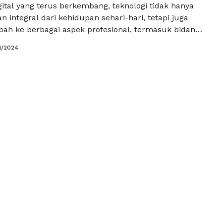
ital yang terus berkembang, teknologi tidak hanya
n integral dari kehidupan sehari-hari, tetapi juga
ah ke berbagai aspek profesional, termasuk bidang
 konseling. Artikel ini akan mengeksplorasi
1/2024
enerapan teknologi dapat mengubah paradigma
n bimbingan dan konseling, membuka pintu untuk
dapat meningkatkan kualitas dan aksesibilitas layanan
aca Selengkapnya