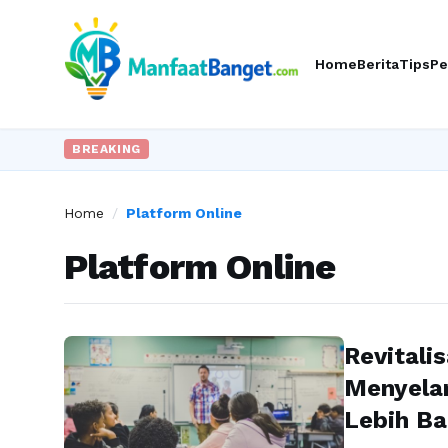
Home
Berita
Tips
Pe
BREAKING
Home
/
Platform Online
Platform Online
Revitali
Menyelam
Lebih Ba