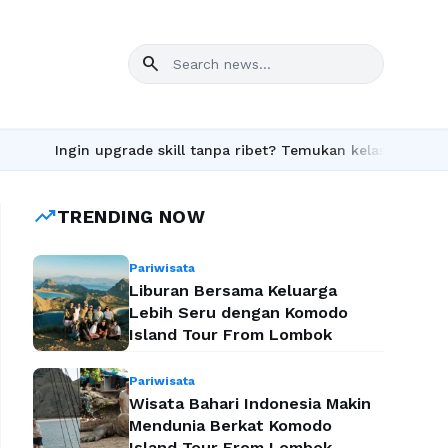
search
Ingin upgrade skill tanpa ribet? Temukan kelas seru dan materi 
trending_up
TRENDING NOW
Pariwisata
Liburan Bersama Keluarga
Lebih Seru dengan Komodo
Island Tour From Lombok
Pariwisata
Wisata Bahari Indonesia Makin
Mendunia Berkat Komodo
Island Tour From Lombok