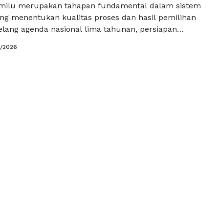
emilu merupakan tahapan fundamental dalam sistem
ng menentukan kualitas proses dan hasil pemilihan
ang agenda nasional lima tahunan, persiapan
enjadi perhatian utama bagi partai politik, kandidat,
1/2026
h elemen pendukung yang terlibat dalam kontestasi
lu tidak lagi dipandang sebagai kegiatan jangka
inkan sebagai proses berkelanjutan yang
n perencanaan …
Baca Selengkapnya