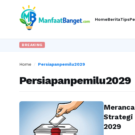
Home
Berita
Tips
Pe
BREAKING
Home
/
Persiapanpemilu2029
Persiapanpemilu2029
Meranca
Strategi
2029