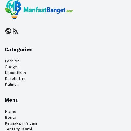
public
rss_feed
Categories
Fashion
Gadget
Kecantikan
Kesehatan
Kuliner
Menu
Home
Berita
Kebijakan Privasi
Tentang Kami