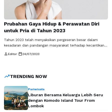
Prubahan Gaya Hidup & Perawatan Diri
untuk Pria di Tahun 2023
Tahun 2023 telah menyaksikan pergeseran besar dalam
kesadaran dan pandangan masyarakat terhadap kecantikan
dan kesehatan pria. Tradisi lama yang mengaitkan perawatan
person
calendar_today
Editor
•
24/07/2023
diri dengan perempuan semakin pudar, dan para pria semakin
terbuka untuk menjalani gaya hidup yang lebih sehat dan
berfokus pada perawatan diri mereka. Artikel ini akan
mengeksplorasi perubahan gaya hidup dan tren perawatan
trending_up
TRENDING NOW
diri …
Baca Selengkapnya
Pariwisata
Liburan Bersama Keluarga Lebih Seru
dengan Komodo Island Tour From
Lombok