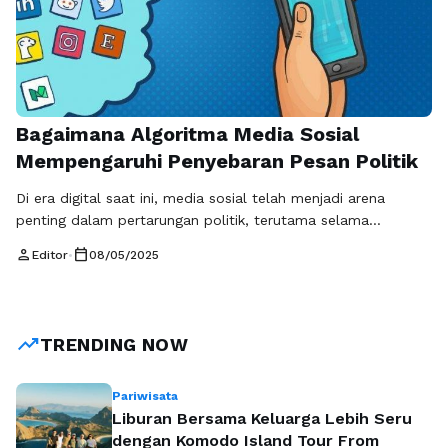
Bagaimana Algoritma Media Sosial
Mempengaruhi Penyebaran Pesan Politik
Di era digital saat ini, media sosial telah menjadi arena
penting dalam pertarungan politik, terutama selama
pemilihan kepala daerah (pilkada). Salah satu faktor yang
person
calendar_today
Editor
•
08/05/2025
berperan besar dalam hal ini adalah algoritma media sosial
yang mengatur cara penyebaran informasi. Algoritma ini,
yang dirancang untuk memaksimalkan interaksi pengguna,
sering kali memperkuat konten tertentu, termasuk pesan
trending_up
TRENDING NOW
politik, dan …
Baca Selengkapnya
Pariwisata
Liburan Bersama Keluarga Lebih Seru
dengan Komodo Island Tour From