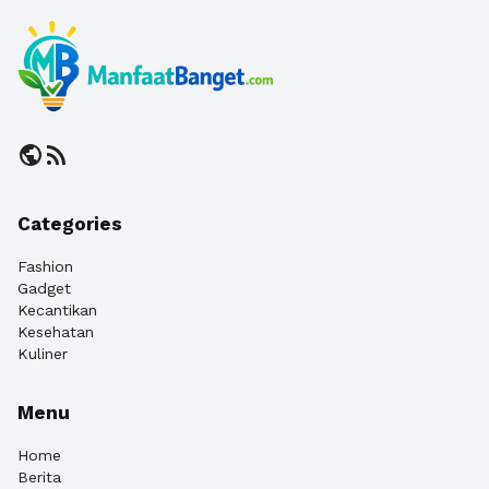
public
rss_feed
Categories
Fashion
Gadget
Kecantikan
Kesehatan
Kuliner
Menu
Home
Berita