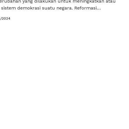
erubahan yang dilakukan untuk meningkatkan atau
sistem demokrasi suatu negara. Reformasi
apat mencakup berbagai aspek, termasuk lembaga-
2/2024
rintahan, proses pemilihan, hak asasi manusia,
s, serta keterlibatan dan partisipasi masyarakat
 dari reformasi dapat bervariasi tergantung pada
 tetapi umumnya mencakup beberapa hal …
Baca
a