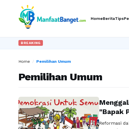
Home
Berita
Tips
Pe
BREAKING
Home
/
Pemilihan Umum
Pemilihan Umum
Menggali
"Bapak 
Reformasi da