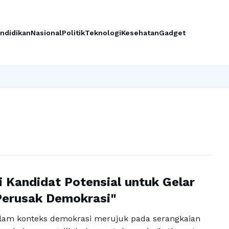
ndidikan
Nasional
Politik
Teknologi
Kesehatan
Gadget
 Kandidat Potensial untuk Gelar
Perusak Demokrasi"
lam konteks demokrasi merujuk pada serangkaian