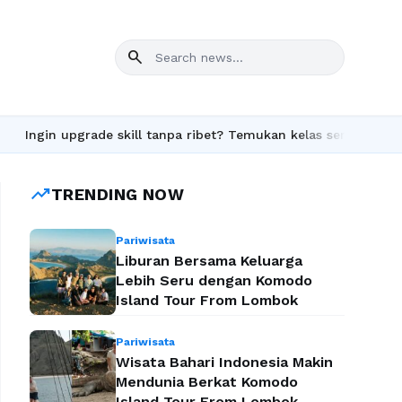
search
Ingin upgrade skill tanpa ribet? Temukan kelas seru dan materi l
trending_up
TRENDING NOW
Pariwisata
Liburan Bersama Keluarga
Lebih Seru dengan Komodo
Island Tour From Lombok
Pariwisata
Wisata Bahari Indonesia Makin
Mendunia Berkat Komodo
Island Tour From Lombok