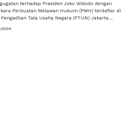
, gugatan terhadap Presiden Joko Widodo dengan
perkara Perbuatan Melawan Hukum (PMH) terdaftar di
 Pengadilan Tata Usaha Negara (PTUN) Jakarta
r 11/G/TF/2024/PTUN.JKT. Gugatan tersebut
2/2024
oleh Tim Pembela Demokrasi Indonesia (TPDI) dan
dvokat (Perekat) Nusantara. Gugatan Terhadap
trus Selestinus sebagai perwakilan penggugat
 bahwa gugatan ini diajukan dikarenakan Presiden
ngkapnya