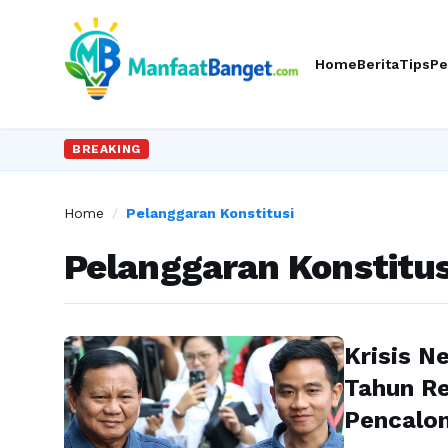
Home
Berita
Tips
Pe
BREAKING
Home
/
Pelanggaran Konstitusi
Pelanggaran Konstitus
Krisis N
Tahun Re
Pencalon