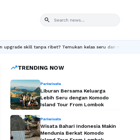
search
ade skill tanpa ribet? Temukan kelas seru dan materi lengkap ha
trending_up
TRENDING NOW
Pariwisata
Liburan Bersama Keluarga
Lebih Seru dengan Komodo
Island Tour From Lombok
Pariwisata
Wisata Bahari Indonesia Makin
Mendunia Berkat Komodo
Island Tour From Lombok