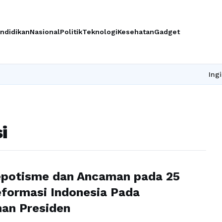
ndidikan
Nasional
Politik
Teknologi
Kesehatan
Gadget
Ingin upgr
i
epotisme dan Ancaman pada 25
formasi Indonesia Pada
an Presiden