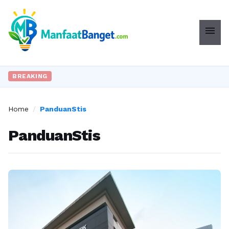
menu
BREAKING
Home
/
PanduanStis
PanduanStis