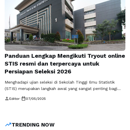
Panduan Lengkap Mengikuti Tryout online
STIS resmi dan terpercaya untuk
Persiapan Seleksi 2026
Menghadapi ujian seleksi di Sekolah Tinggi Ilmu Statistik
(STIS) merupakan langkah awal yang sangat penting bagi
calon mahasiswa. Sebagai salah satu institusi pendidikan
person
calendar_today
Editor
•
07/05/2025
unggulan di Indonesia, STIS menawarkan program pendidikan
yang berkualitas tinggi dalam bidang statistik dan data.
Untuk mempersiapkan diri sebaik mungkin, calon pelamar
dapat memanfaatkan Tryout online STIS resmi dan
trending_up
TRENDING NOW
terpercaya yang kini …
Baca Selengkapnya