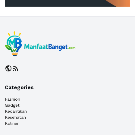
public
rss_feed
Categories
Fashion
Gadget
Kecantikan
Kesehatan
Kuliner