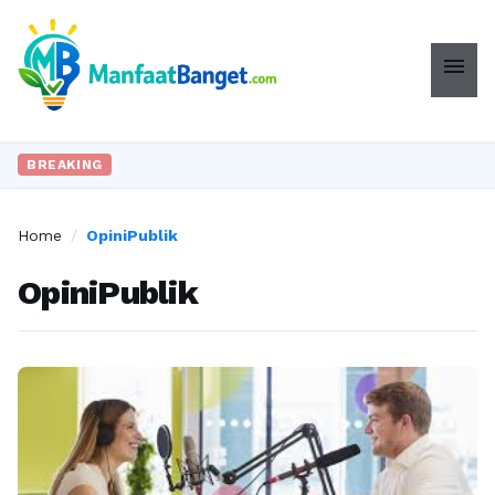
menu
BREAKING
Home
/
OpiniPublik
OpiniPublik