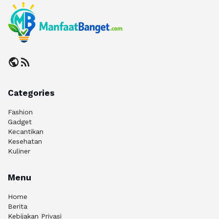
public
rss_feed
Categories
Fashion
Gadget
Kecantikan
Kesehatan
Kuliner
Menu
Home
Berita
Kebijakan Privasi