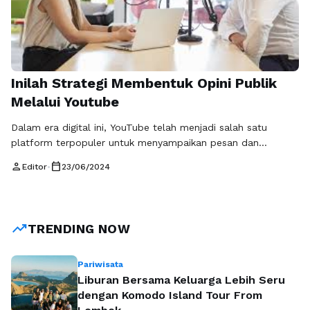
Inilah Strategi Membentuk Opini Publik
Melalui Youtube
Dalam era digital ini, YouTube telah menjadi salah satu
platform terpopuler untuk menyampaikan pesan dan
membentuk opini publik. Dengan lebih dari 2 miliar pengguna
person
calendar_today
Editor
•
23/06/2024
aktif bulanan, YouTube memberikan kesempatan bagi siapa
pun, termasuk para pemimpin politik, aktivis, dan merek
bisnis, untuk mengkomunikasikan pesan mereka kepada
khalayak luas. Berikut adalah beberapa strategi yang dapat
trending_up
TRENDING NOW
digunakan untuk …
Baca Selengkapnya
Pariwisata
Liburan Bersama Keluarga Lebih Seru
dengan Komodo Island Tour From