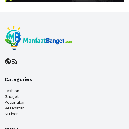
public
rss_feed
Categories
Fashion
Gadget
Kecantikan
Kesehatan
Kuliner