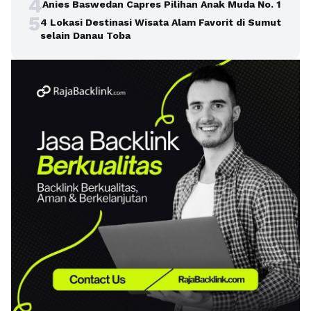
4
Anies Baswedan Capres Pilihan Anak Muda No. 1
5
4 Lokasi Destinasi Wisata Alam Favorit di Sumut
selain Danau Toba