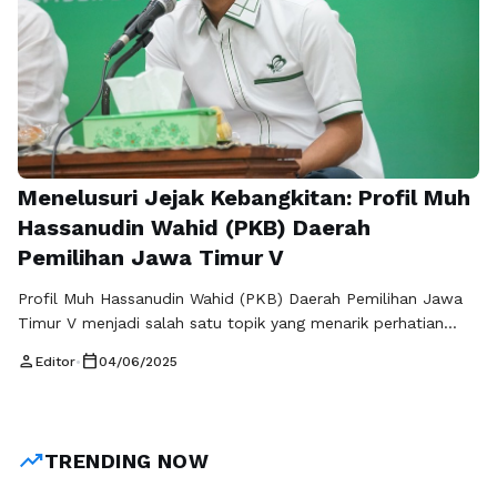
Menelusuri Jejak Kebangkitan: Profil Muh
Hassanudin Wahid (PKB) Daerah
Pemilihan Jawa Timur V
Profil Muh Hassanudin Wahid (PKB) Daerah Pemilihan Jawa
Timur V menjadi salah satu topik yang menarik perhatian
masyarakat, terutama dalam konteks perkembangan politik
person
calendar_today
Editor
•
04/06/2025
di Indonesia. Sebagai seorang tokoh yang terus mencuat
dalam arena politik, sosok Muh Hassanudin Wahid tak lepas
dari diskusi berbagai kalangan. Dengan latar belakang yang
kuat, ia menghadirkan harapan bagi banyak orang, …
Baca
trending_up
TRENDING NOW
Selengkapnya