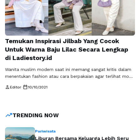
Temukan Inspirasi Jilbab Yang Cocok
Untuk Warna Baju Lilac Secara Lengkap
di Ladiestory.id
Wanita muslim modern saat ini memang sangat kritis dalam
menentukan fashion atau cara berpakaian agar terlihat modis
dan tidak ketinggalan zaman. Terutama dalam menentukan
person
calendar_today
Editor
•
10/10/2021
hijab yang cocok dengan pakaian yang dikenakan. Belum lagi
masalah pemilihan warna, yang juga harus terlihat cocok
dengan warna baju yang dikenakan. Dalam masalah ini tentu
sebagai orang awam yang tidak …
Baca Selengkapnya
trending_up
TRENDING NOW
Pariwisata
Liburan Bersama Keluarga Lebih Seru