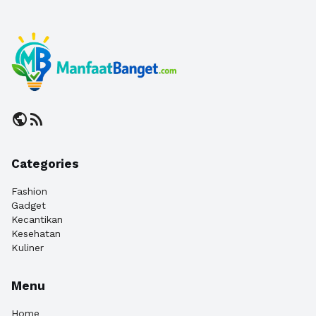
public
rss_feed
Categories
Fashion
Gadget
Kecantikan
Kesehatan
Kuliner
Menu
Home