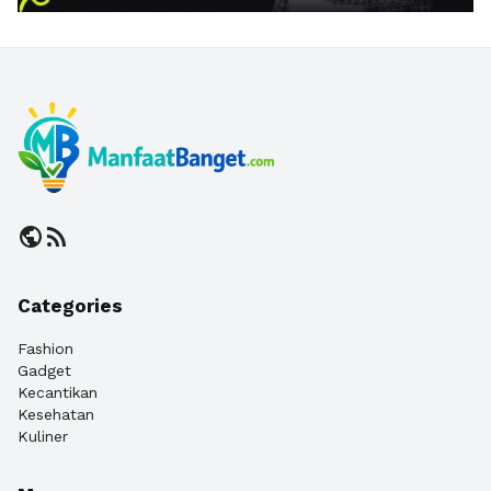
public
rss_feed
Categories
Fashion
Gadget
Kecantikan
Kesehatan
Kuliner