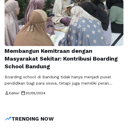
Membangun Kemitraan dengan
Masyarakat Sekitar: Kontribusi Boarding
School Bandung
Boarding school di Bandung tidak hanya menjadi pusat
pendidikan bagi para siswa, tetapi juga memiliki peran
penting dalam membangun kemitraan dengan masyarakat
person
calendar_today
Editor
•
20/05/2024
sekitar. Melalui berbagai inisiatif dan program, boarding
school di Bandung dapat berkontribusi secara positif
terhadap lingkungan sekitar dan menciptakan hubungan yang
harmonis dengan masyarakat setempat. Salah satu
trending_up
TRENDING NOW
kontribusi utama boarding school di Bandung …
Baca
Selengkapnya