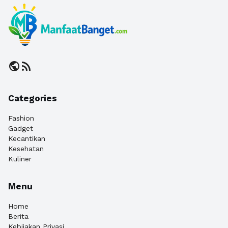
public
rss_feed
Categories
Fashion
Gadget
Kecantikan
Kesehatan
Kuliner
Menu
Home
Berita
Kebijakan Privasi