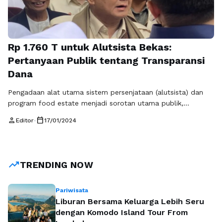
Rp 1.760 T untuk Alutsista Bekas:
Pertanyaan Publik tentang Transparansi
Dana
Pengadaan alat utama sistem persenjataan (alutsista) dan
program food estate menjadi sorotan utama publik,
terutama karena nilai dana yang fantastis yang telah
person
calendar_today
Editor
•
17/01/2024
dikeluarkan, mencapai Rp 1.760 triliun untuk alutsista dan Rp
33 triliun untuk program food estate. Namun, perhatian
tertuju pada kontroversi seputar keputusan Prabowo
Subianto, Menteri Pertahanan dan Pembinaan Industri, yang
trending_up
TRENDING NOW
memilih asal-asalan vendor …
Baca Selengkapnya
Pariwisata
Liburan Bersama Keluarga Lebih Seru
dengan Komodo Island Tour From