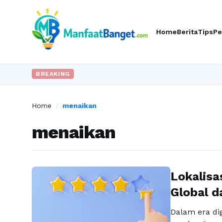
Home
Berita
Tips
Pe
BREAKING
Home
/
menaikan
menaikan
Lokalisa
Global d
Dalam era dig