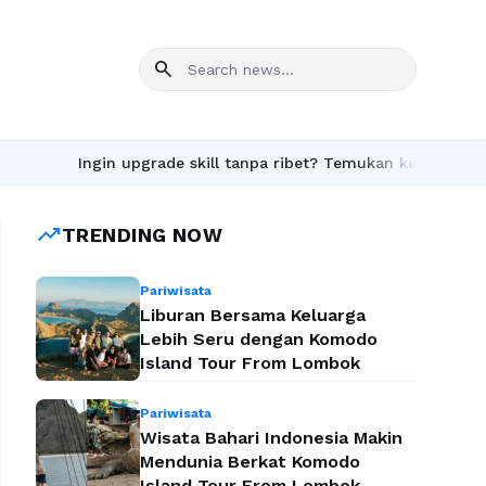
search
Ingin upgrade skill tanpa ribet? Temukan kelas seru dan mate
trending_up
TRENDING NOW
Pariwisata
Liburan Bersama Keluarga
Lebih Seru dengan Komodo
Island Tour From Lombok
Pariwisata
Wisata Bahari Indonesia Makin
Mendunia Berkat Komodo
Island Tour From Lombok