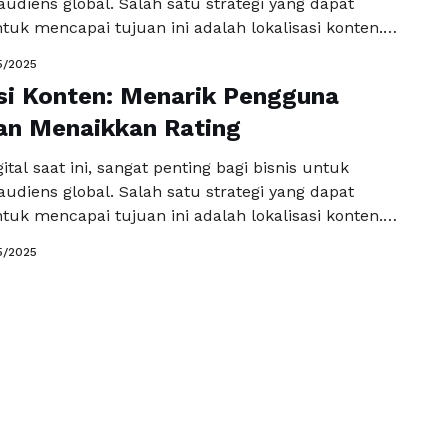
udiens global. Salah satu strategi yang dapat
uk mencapai tujuan ini adalah lokalisasi konten.
elibatkan penerjemahan dan penyesuaian konten agar
5/2025
n budaya dan bahasa lokal target audiens. Di dalam
si Konten: Menarik Pengguna
kita akan membahas mengapa lokalisasi konten dapat
gguna …
an Menaikkan Rating
Baca Selengkapnya
ital saat ini, sangat penting bagi bisnis untuk
udiens global. Salah satu strategi yang dapat
uk mencapai tujuan ini adalah lokalisasi konten.
elibatkan penerjemahan dan penyesuaian konten agar
5/2025
n budaya dan bahasa lokal target audiens. Di dalam
kita akan membahas mengapa lokalisasi konten dapat
gguna …
Baca Selengkapnya