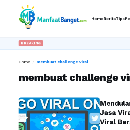
Home
Berita
Tips
Pe
BREAKING
Home
/
membuat challenge viral
membuat challenge vi
Mendulan
Jasa Vir
Viral B