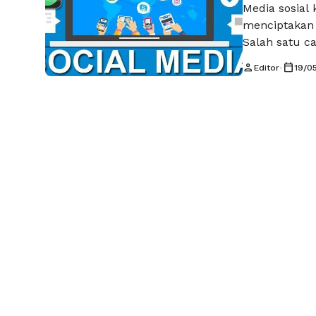
Media sosial 
menciptakan t
Salah satu ca
orang adalah
person
calendar_today
Editor
•
19/0
oleh banyak 
membuat chal
mencuri perh