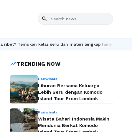
search
et? Temukan kelas seru dan materi lengkap hanya di YukBelajar.co
trending_up
TRENDING NOW
Pariwisata
Liburan Bersama Keluarga
Lebih Seru dengan Komodo
Island Tour From Lombok
Pariwisata
Wisata Bahari Indonesia Makin
Mendunia Berkat Komodo
Island Tour From Lombok