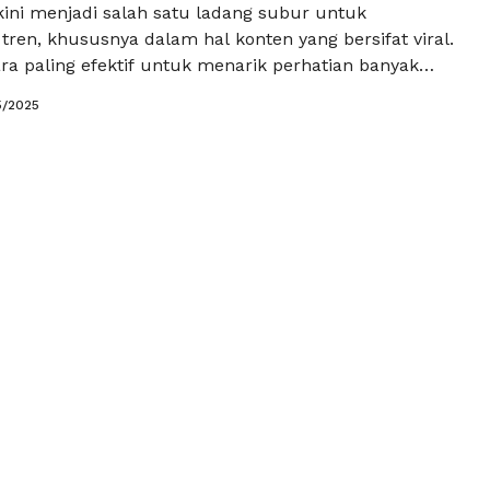
kini menjadi salah satu ladang subur untuk
ren, khususnya dalam hal konten yang bersifat viral.
ra paling efektif untuk menarik perhatian banyak
 dengan menciptakan challenge yang dapat diikuti
5/2025
orang. Namun, muncul pertanyaan, bagaimana cara
lenge viral yang benar-benar menarik dan dapat
atian publik? Di …
Baca Selengkapnya