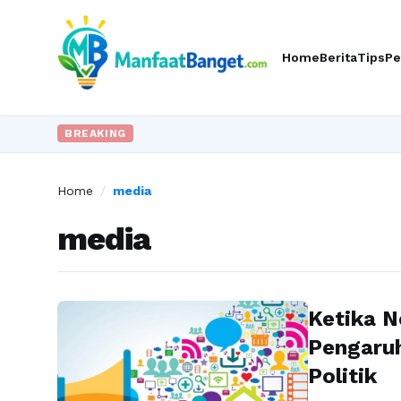
Home
Berita
Tips
Pe
BREAKING
Home
/
media
media
Ketika N
Pengaru
Politik