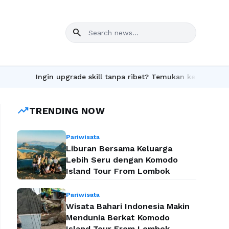
search
Ingin upgrade skill tanpa ribet? Temukan kelas seru dan ma
trending_up
TRENDING NOW
Pariwisata
Liburan Bersama Keluarga
Lebih Seru dengan Komodo
Island Tour From Lombok
Pariwisata
Wisata Bahari Indonesia Makin
Mendunia Berkat Komodo
Island Tour From Lombok