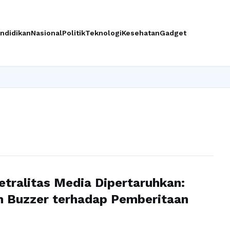
ndidikan
Nasional
Politik
Teknologi
Kesehatan
Gadget
etralitas Media Dipertaruhkan:
h Buzzer terhadap Pemberitaan