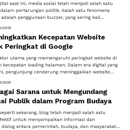
ital saat ini, media sosial telah menjadi salah satu
dalam pertarungan politik. Salah satu fenomena
adalah penggunaan buzzer, yang sering kali
ting dalam mengarahkan opini publik, terutama
5/2025
t krusial seperti Pilkada. Buzzer pilkada, yang
ningkatkan Kecepatan Website
i oleh individu atau kelompok yang memiliki
olitik tertentu, berfungsi untuk …
k Peringkat di Google
Baca
a
aktor utama yang memengaruhi peringkat website di
h kecepatan loading halaman. Dalam era digital yang
ini, pengunjung cenderung meninggalkan website
ntuk dimuat. Oleh karena itu, penting bagi pemilik
3/2025
uk meningkatkan kecepatan agar mampu menarik
bagai Sarana untuk Mengundang
ngunjung dan untuk mendapatkan posisi yang lebih
 pencarian Google. …
asi Publik dalam Program Budaya
Baca Selengkapnya
l seperti sekarang, blog telah menjadi salah satu
fektif untuk menyampaikan informasi dan
i dialog antara pemerintah, budaya, dan masyarakat.